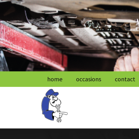
Ga
home
occasions
contact
naar
de
inhoud