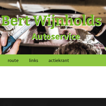
Bert Wijnholds
Autoservice
route
links
actiekrant