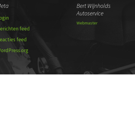
eta
Bert Wijnholds
Autoservice
ogin
Webmaster
erichten feed
eacties feed
ordPress.org