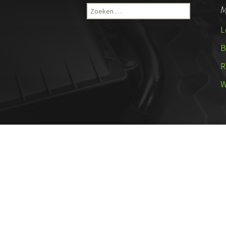
Zoeken
M
naar:
L
B
R
W